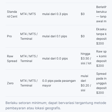
Berlatih de
Standa
berukuran 
MT4 / MT5
mulai dari 0.3 pips
$0
rd Cent
— tanpa se
awal mini
Eksekusi in
MT4 / MT5 /
tanpa komi
Pro
mulai dari 0.1 pips
$0
Terminal
deposit mi
$200
Raw spread
hingga
Raw
MT4 / MT5 /
+ komisi r
mulai dari 0.0 pips
$3.50 /
Spread
Terminal
deposit mi
sisi / lot
$200
Spread 0.0
mulai
pada instr
MT4 / MT5 /
0.0 pips pada pasangan
dari
Zero
unggulan 
Terminal
mayor
$0.20 /
deposit mi
sisi
$200
Berlaku setoran minimum; dapat bervariasi tergantung metode
pembayaran atau lokasi geografis.