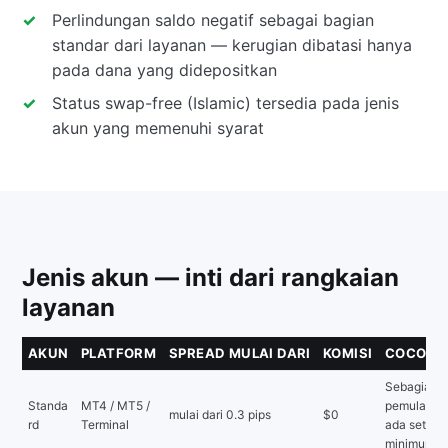
Perlindungan saldo negatif sebagai bagian
standar dari layanan — kerugian dibatasi hanya
pada dana yang didepositkan
Status swap-free (Islamic) tersedia pada jenis
akun yang memenuhi syarat
Jenis akun — inti dari rangkaian
layanan
AKUN
PLATFORM
SPREAD MULAI DARI
KOMISI
COCOK 
Sebagian b
Standa
MT4 / MT5 /
pemula — t
mulai dari 0.3 pips
$0
rd
Terminal
ada setora
minimum